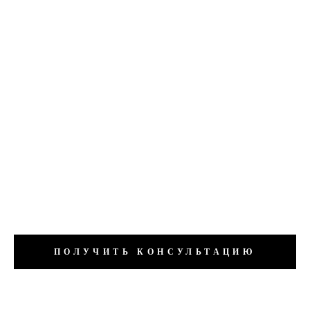
НЕЙРО-ЭНДОКРИННЫЕ НАРУШЕНИЯ ОБМЕНА
МЕТАБОЛИЧЕСКИЙ СИНДРОМ
ГИПОТИРЕОЗ
ГИПЕРЛИПИДЕМИЯ
ПОЛУЧИТЬ КОНСУЛЬТАЦИЮ