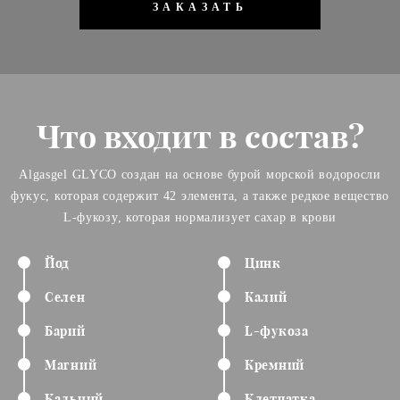
ЗАКАЗАТЬ
Что входит в состав?
Algasgel GLYCO создан на основе бурой морской водоросли
фукус, которая содержит 42 элемента, а также редкое вещество
L-фукозу, которая нормализует сахар в крови
Йод
Цинк
Селен
Калий
Барий
L-фукоза
Магний
Кремний
Кальций
Клетчатка