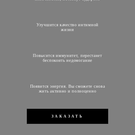
Улучшится качество интимной
жизни
Повысится иммунитет, перестанет
беспокоить недомогание
Появится энергия. Вы сможете снова
жить активно и полноценно
ЗАКАЗАТЬ