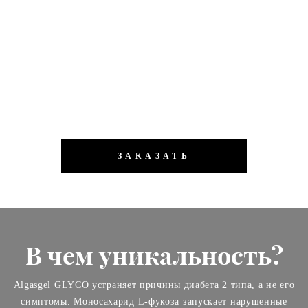
Насыщает кровь кислородом, нормализирует
капиллярное кровообращение
Нормализирует состояние нервной системы и улучшает
психоэмоциональный фон
Уменьшает уровень холестерина в крови
Восстанавливает зрение и состояние сетчатки глаза
ЗАКАЗАТЬ
В чем уникальность?
Algasgel GLYCO устраняет причины диабета 2 типа, а не его
симптомы. Моносахарид L-фукоза запускает нарушенные